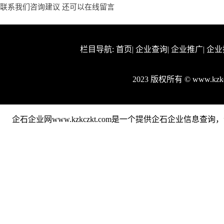
联系我们咨询建议 还可以
在线留言
栏目导航:
首页
|
企业查询
|
企业推广
|
企业
2023 版权所有 © www.kz
企石企业网www.kzkczkt.com是一个提供企石企业